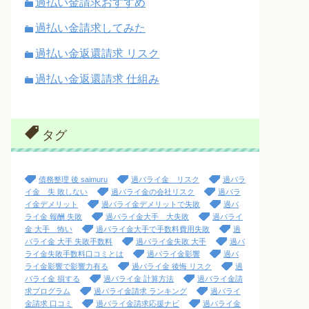
過払い金請求おすすめ
過払い金請求してみた
過払い金返還請求 リスク
過払い金返還請求 仕組み
タグ
債務整理 後 saimuru
過バライ金 リスク
過バラ
イ金 失 敗しない
過バライ金の会社リスク
過バラ
イ金デメリット
過バライ金デメリットで失敗
過バ
ライ金 報酬 失敗
過バライ金大手 大失敗
過バライ
金 大手 怖い
過バライ金大手で手数料費用失敗
過
バライ金 大手 失敗手数料
過バライ金失敗 大手
過バ
ライ金失敗手数料口コミとは
過バライ金影響
過バ
ライ金影響で影響力有る
過バライ金 後悔 リスク
過
バライ金 損する
過バライ金 計算方法
過バライ金請
求プログラム
過バライ金請求 ランキング
過バライ
金請求 口コミ
過バライ金請求応援ナビ
過バライ金