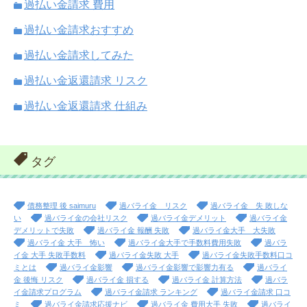
過払い金請求 費用
過払い金請求おすすめ
過払い金請求してみた
過払い金返還請求 リスク
過払い金返還請求 仕組み
タグ
債務整理 後 saimuru
過バライ金 リスク
過バライ金 失 敗しな
い
過バライ金の会社リスク
過バライ金デメリット
過バライ金
デメリットで失敗
過バライ金 報酬 失敗
過バライ金大手 大失敗
過バライ金 大手 怖い
過バライ金大手で手数料費用失敗
過バラ
イ金 大手 失敗手数料
過バライ金失敗 大手
過バライ金失敗手数料口コ
ミとは
過バライ金影響
過バライ金影響で影響力有る
過バライ
金 後悔 リスク
過バライ金 損する
過バライ金 計算方法
過バラ
イ金請求プログラム
過バライ金請求 ランキング
過バライ金請求 口コ
ミ
過バライ金請求応援ナビ
過バライ金 費用大手 失敗
過バライ