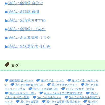
過払い金請求 自分で
過払い金請求 費用
過払い金請求おすすめ
過払い金請求してみた
過払い金返還請求 リスク
過払い金返還請求 仕組み
タグ
債務整理 後 saimuru
過バライ金 リスク
過バライ金 失 敗しな
い
過バライ金の会社リスク
過バライ金デメリット
過バライ金
デメリットで失敗
過バライ金 報酬 失敗
過バライ金大手 大失敗
過バライ金 大手 怖い
過バライ金大手で手数料費用失敗
過バラ
イ金 大手 失敗手数料
過バライ金失敗 大手
過バライ金失敗手数料口コ
ミとは
過バライ金影響
過バライ金影響で影響力有る
過バライ