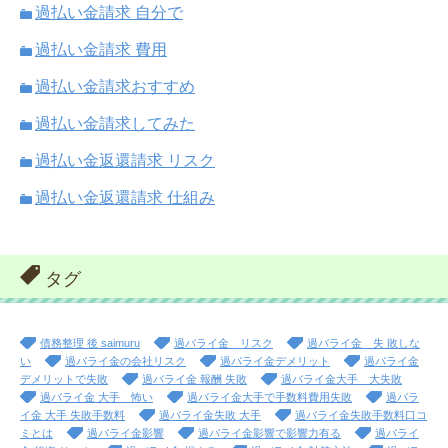
過払い金請求 自分で
過払い金請求 費用
過払い金請求おすすめ
過払い金請求してみた
過払い金返還請求 リスク
過払い金返還請求 仕組み
タグ
債務整理 後 saimuru
過バライ金 リスク
過バライ金 失 敗しな
い
過バライ金の会社リスク
過バライ金デメリット
過バライ金
デメリットで失敗
過バライ金 報酬 失敗
過バライ金大手 大失敗
過バライ金 大手 怖い
過バライ金大手で手数料費用失敗
過バラ
イ金 大手 失敗手数料
過バライ金失敗 大手
過バライ金失敗手数料口コ
ミとは
過バライ金影響
過バライ金影響で影響力有る
過バライ