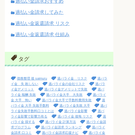
過払い金請求おすすめ
過払い金請求してみた
過払い金返還請求 リスク
過払い金返還請求 仕組み
タグ
債務整理 後 saimuru
過バライ金 リスク
過バラ
イ金 失 敗しない
過バライ金の会社リスク
過バラ
イ金デメリット
過バライ金デメリットで失敗
過バ
ライ金 報酬 失敗
過バライ金大手 大失敗
過バライ
金 大手 怖い
過バライ金大手で手数料費用失敗
過
バライ金 大手 失敗手数料
過バライ金失敗 大手
過バ
ライ金失敗手数料口コミとは
過バライ金影響
過バ
ライ金影響で影響力有る
過バライ金 後悔 リスク
過
バライ金 損する
過バライ金 計算方法
過バライ金請
求プログラム
過バライ金請求 ランキング
過バライ
金請求 口コミ
過バライ金請求応援ナビ
過バライ金